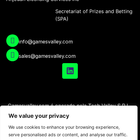
Secretariat of Prizes and Betting
(SPA)
info@gamesvalley.com
sales@gamesvalley.com
Gamesvalley.com é operado pela Tech Valley S.R.L.,
uma empresa licenciada e regulada pela Autoridade
We value your privacy
Reguladora do Jogo da Roménia (ONJN), número de
We use cookies to enhance your browsing experience,
licença: L2234178Y001535
serve personalised ads or content, and analyse our traffic.