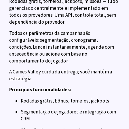
Rodadas grátis, torneios, jackpots, missões — tudo
gerenciado centralmente e implementado em
todos os provedores. Uma API, controle total, sem
dependência do provedor.
Todos os parâmetros da campanha são
configuráveis: segmentação, cronograma,
condições. Lance instantaneamente, agende com
antecedência ou acione com base no
comportamento do jogador.
A Games Valley cuida da entrega; você mantém a
estratégia.
Principais funcionalidades:
Rodadas grátis, bônus, torneios, jackpots
Segmentação de jogadores e integração com
CRM