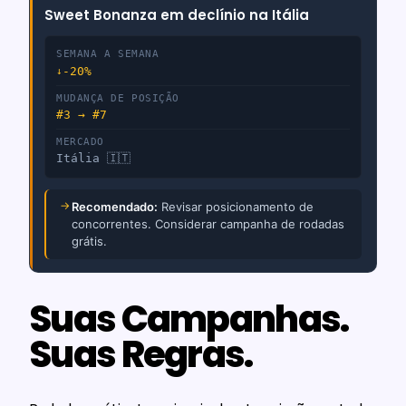
Sweet Bonanza em declínio na Itália
SEMANA A SEMANA
-20%
↓
MUDANÇA DE POSIÇÃO
#3 → #7
MERCADO
Itália 🇮🇹
→
Recomendado:
Revisar posicionamento de
concorrentes. Considerar campanha de rodadas
grátis.
Suas Campanhas.
Suas Regras.