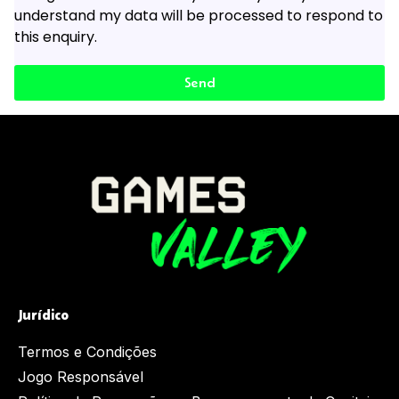
understand my data will be processed to respond to
this enquiry.
Send
Jurídico
Termos e Condições
Jogo Responsável