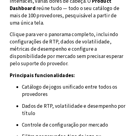
interfaces, várias dores de cabeça. O
Product
Dashboard
reúne tudo — todo o seu catálogo de
mais de 100 provedores, pesquisável a partir de
uma única tela.
Clique para ver o panorama completo, incluindo
configurações de RTP, dados de volatilidade,
métricas de desempenho e configure a
disponibilidade por mercado sem precisar esperar
pelo suporte do provedor.
Principais funcionalidades:
Catálogo de jogos unificado entre todos os
provedores
Dados de RTP, volatilidade e desempenho por
título
Controle de configuração por mercado