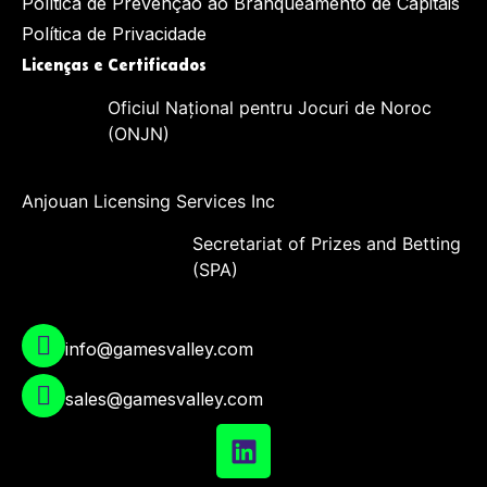
Política de Prevenção ao Branqueamento de Capitais
Política de Privacidade
Licenças e Certificados
Oficiul Național pentru Jocuri de Noroc
(ONJN)
Anjouan Licensing Services Inc
Secretariat of Prizes and Betting
(SPA)
info@gamesvalley.com
sales@gamesvalley.com