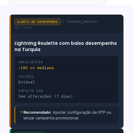
// revenue_monitor
ALERTA DE DESEMPENHO
Há 2 horas
Lightning Roulette com baixo desempenho
na Turquia
ARPU/SESSÃO
19% vs mediana
↓
SESSÕES
Estável
IMPACTO GGR
Sem alterações (7 dias)
→
Recomendado:
Ajustar configuração de RTP ou
lançar campanha promocional.