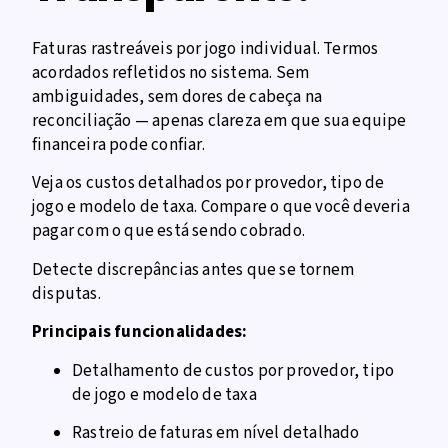
Faturas rastreáveis por jogo individual. Termos
acordados refletidos no sistema. Sem
ambiguidades, sem dores de cabeça na
reconciliação — apenas clareza em que sua equipe
financeira pode confiar.
Veja os custos detalhados por provedor, tipo de
jogo e modelo de taxa. Compare o que você deveria
pagar com o que está sendo cobrado.
Detecte discrepâncias antes que se tornem
disputas.
Principais funcionalidades:
Detalhamento de custos por provedor, tipo
de jogo e modelo de taxa
Rastreio de faturas em nível detalhado