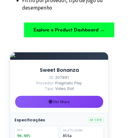
Filtro por provedor, tipo de jogo ou
desempenho
Explore o Product Dashboard →
Sweet Bonanza
ID:
207891
Provedor:
Pragmatic Play
Tipo:
Video Slot
Ver Mais
Especificações
AO VIVO
RTP
VOLATILIDADE
96.48%
Alta