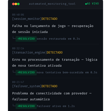
automated_monitoring_tool
AO VIVO
08:40:06
[session_monitor]
DETECTADO
Falha no lançamento de jogo — recuperação
de sessão iniciada
└─
RESOLVIDO
sessão restaurada em 0.3s
08:32:14
[transaction_engine]
DETECTADO
Erro no processamento de transação — lógica
de nova tentativa ativada
└─
RESOLVIDO
nova tentativa bem-sucedida em 0.5s
08:21:47
[failover_system]
DETECTADO
Problema de conectividade com provedor —
failover automático
└─
RESOLVIDO
failover ativo em 1.2s