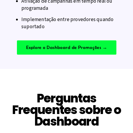
Ativação de campanhas em tempo real ou
programada
Implementação entre provedores quando
suportado
Explore o Dashboard de Promoções →
Perguntas
Frequentes sobre o
Dashboard