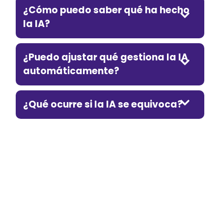
¿Cómo puedo saber qué ha hecho
la IA?
¿Puedo ajustar qué gestiona la IA
automáticamente?
¿Qué ocurre si la IA se equivoca?