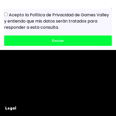
Acepto la Política de Privacidad de Games Valley
y entiendo que mis datos serán tratados para
responder a esta consulta.
Enviar
Legal