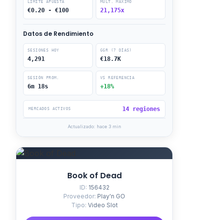
LÍMITE APUESTA
MULT. MÁXIMO
€0.20 - €100
21,175x
Datos de Rendimiento
SESIONES HOY
GGR (7 DÍAS)
4,291
€18.7K
SESIÓN PROM.
VS REFERENCIA
6m 18s
+18%
14 regiones
MERCADOS ACTIVOS
Actualizado: hace 3 min
Book of Dead
ID:
156432
Proveedor:
Play'n GO
Tipo:
Video Slot