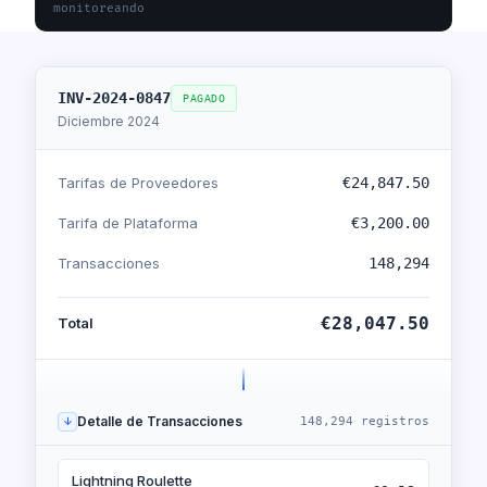
monitoreando
INV-2024-0847
PAGADO
Diciembre 2024
Tarifas de Proveedores
€24,847.50
Tarifa de Plataforma
€3,200.00
Transacciones
148,294
€28,047.50
Total
Detalle de Transacciones
148,294 registros
↓
Lightning Roulette