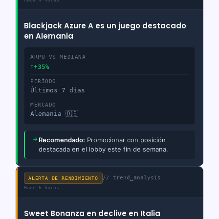
Blackjack Azure A es un juego destacado
en Alemania
ARPU VS MEDIANA
+35%
↑
PERÍODO
Últimos 7 días
MERCADO
Alemania 🇩🇪
→
Recomendado:
Promocionar con posición
destacada en el lobby este fin de semana.
// trend_analysis
ALERTA DE RENDIMIENTO
Hace 6 horas
Sweet Bonanza en declive en Italia