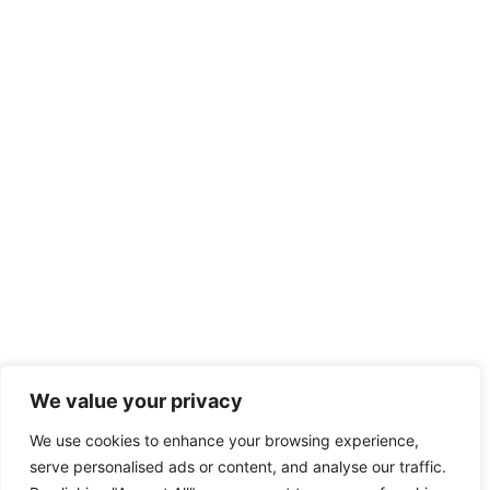
We value your privacy
We use cookies to enhance your browsing experience,
serve personalised ads or content, and analyse our traffic.