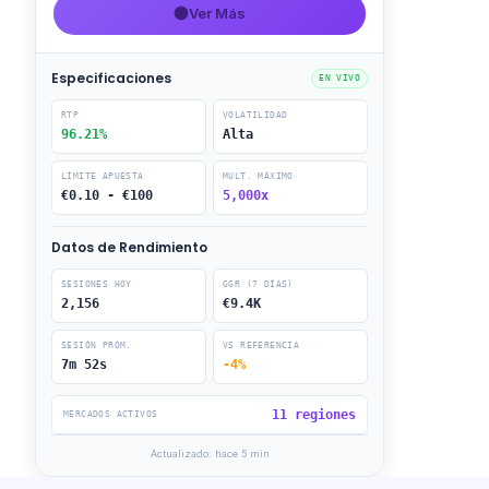
Ver Más
Especificaciones
EN VIVO
RTP
VOLATILIDAD
96.21%
Alta
LÍMITE APUESTA
MULT. MÁXIMO
€0.10 - €100
5,000x
Datos de Rendimiento
SESIONES HOY
GGR (7 DÍAS)
2,156
€9.4K
SESIÓN PROM.
VS REFERENCIA
7m 52s
-4%
11 regiones
MERCADOS ACTIVOS
Actualizado: hace 5 min